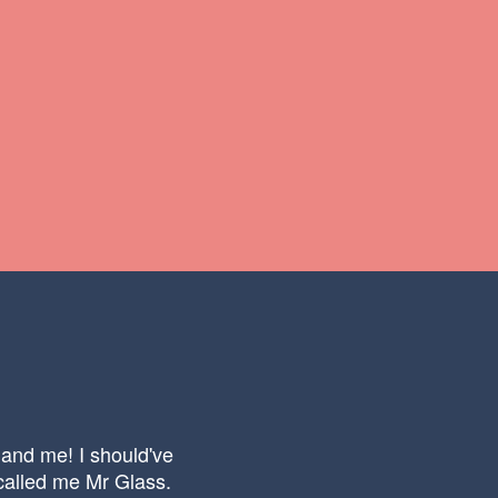
 and me! I should've
called me Mr Glass.