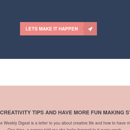
LETS MAKE IT HAPPEN
 CREATIVITY TIPS AND HAVE MORE FUN MAKING S
he Weekly Digest is a letter to you about creative life and how to have m
One time, a person told me she looks forward to it every week.